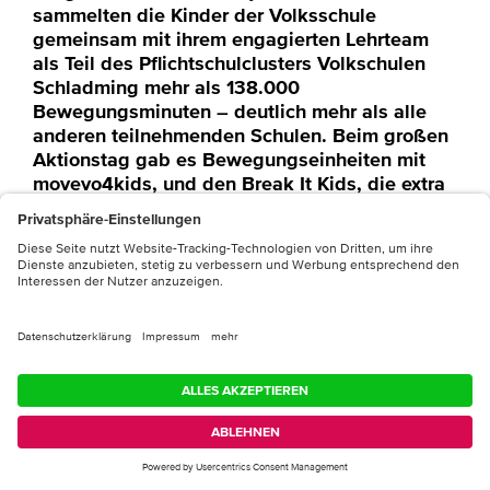
sammelten die Kinder der Volksschule
gemeinsam mit ihrem engagierten Lehrteam
als Teil des Pflichtschulclusters Volkschulen
Schladming mehr als 138.000
Bewegungsminuten – deutlich mehr als alle
anderen teilnehmenden Schulen. Beim großen
Aktionstag gab es Bewegungseinheiten mit
movevo4kids, und den Break It Kids, die extra
aus Hongkong anreisten. Außerdem fand die
feierliche Übergabe des Gütesiegels „Die
Bewegte Schule“ statt. Die Initiative „Servus
bewegt Kinder – Die Bewegte Schule“ von der
Bildungsstiftung motion4kids und dem Red
Bull Media House unterstützt Schulen dabei,
Bewegung nachhaltig in den Unterricht zu
integrieren und so den Schulalltag aktiv und
motivierend zu gestalten
Mit einem großen Aktionstag feierte die
Volksschule Schladming das Finale der